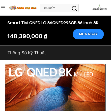
Smart Tivi QNED LG 86QNED99SQB 86 inch 8K
MUA NGAY
148,390,000 ₫
Thông Số Kỹ Thuật