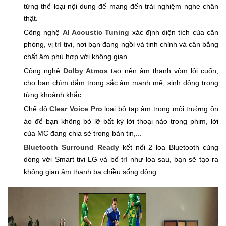
từng thể loại nội dung để mang đến trải nghiệm nghe chân
thật.
Công nghệ
AI Acoustic Tuning
xác định diện tích của căn
phòng, vị trí tivi, nơi bạn đang ngồi và tinh chỉnh và cân bằng
chất âm phù hợp với không gian.
Công nghệ
Dolby Atmos
tạo nên âm thanh vòm lôi cuốn,
cho bạn chìm đắm trong sắc âm mạnh mẽ, sinh động trong
từng khoảnh khắc.
Chế độ
Clear Voice Pro
loại bỏ tạp âm trong môi trường ồn
ào để bạn không bỏ lỡ bất kỳ lời thoại nào trong phim, lời
của MC đang chia sẻ trong bản tin,...
Bluetooth Surround Ready
kết nối 2 loa Bluetooth cùng
dòng với Smart tivi LG và bố trí như loa sau, bạn sẽ tạo ra
không gian âm thanh ba chiều sống động.