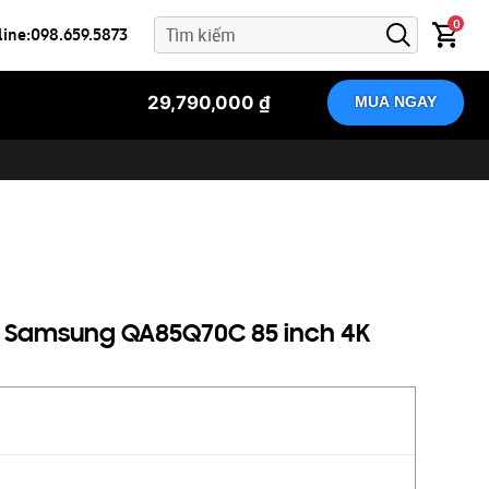
0
line:098.659.5873
29,790,000 ₫
MUA NGAY
D Samsung QA85Q70C 85 inch 4K