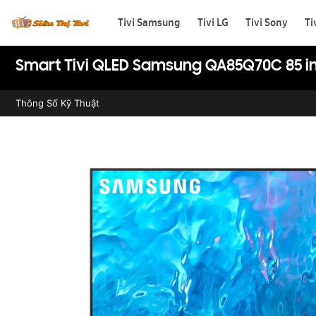
Tivi Samsung
Tivi LG
Tivi Sony
Ti
Smart Tivi QLED Samsung QA85Q70C 85 i
Thông Số Kỹ Thuật