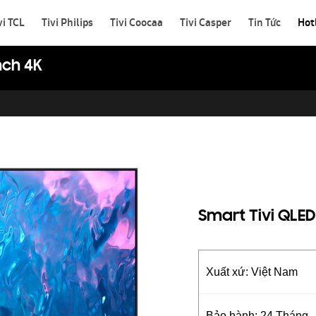
vi TCL
Tivi Philips
Tivi Coocaa
Tivi Casper
Tin Tức
Hot
nch 4K
Smart Tivi QLE
Xuất xứ: Việt Nam
Bảo hành: 24 Tháng