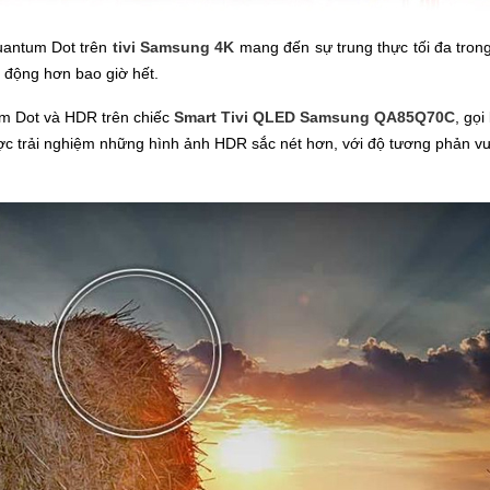
uantum Dot trên
tivi Samsung 4K
mang đến sự trung thực tối đa tron
 động hơn bao giờ hết.
um Dot và HDR trên chiếc
Smart Tivi QLED Samsung QA85Q70C
, gọ
c trải nghiệm những hình ảnh HDR sắc nét hơn, với độ tương phản vượt 