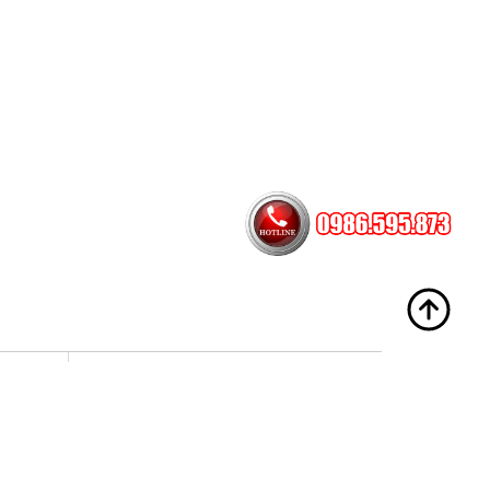
Hotline
098.659.5873