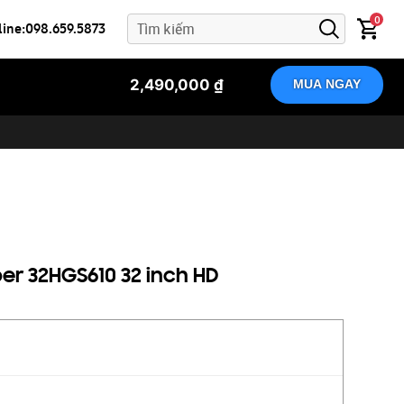
0
line:098.659.5873
2,490,000 ₫
MUA NGAY
er 32HGS610 32 inch HD