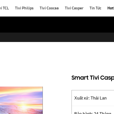
vi TCL
Tivi Philips
Tivi Coocaa
Tivi Casper
Tin Tức
Hot
Smart Tivi Casp
Xuất xứ: Thái Lan
Bảo hành: 24 Tháng