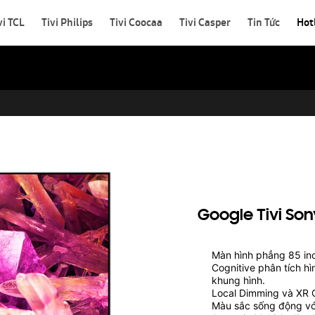
vi TCL
Tivi Philips
Tivi Coocaa
Tivi Casper
Tin Tức
Hot
Google Tivi So
Màn hình phẳng 85 inch
Cognitive phân tích h
khung hình.
Local Dimming và XR C
Màu sắc sống động với