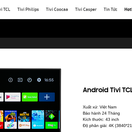
vi TCL
Tivi Philips
Tivi Coocaa
Tivi Casper
Tin Tức
Hot
Android Tivi TC
Xuất xứ: Việt Nam
Bảo hành 24 Tháng
Kích thước: 43 inch
Độ phân giải: 4K (3840*2