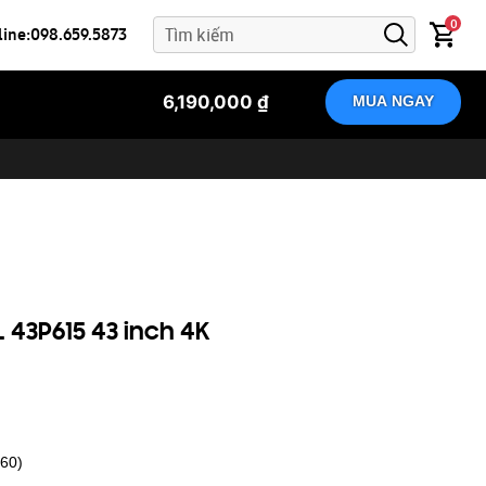
0
line:098.659.5873
6,190,000 ₫
MUA NGAY
L 43P615 43 inch 4K
160)